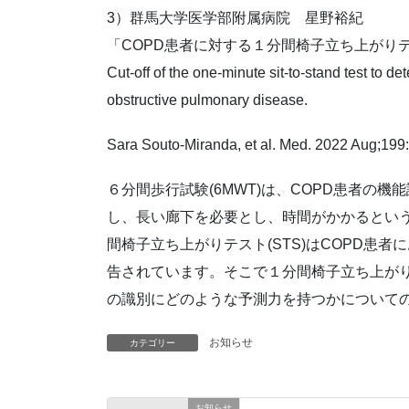
3）群馬大学医学部附属病院 星野裕紀
「COPD患者に対する１分間椅子立ち上がり
Cut-off of the one-minute sit-to-stand test to d
obstructive pulmonary disease.
Sara Souto-Miranda, et al. Med. 2022 Aug;199
６分間歩行試験(6MWT)は、COPD患者の
し、長い廊下を必要とし、時間がかかるとい
間椅子立ち上がりテスト(STS)はCOPD患
告されています。そこで１分間椅子立ち上がり
の識別にどのような予測力を持つかについて
お知らせ
カテゴリー
お知らせ