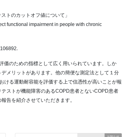
テストのカットオフ値について」
etect functional impairment in people with chronic
:106892.
機能評価のための指標として広く用いられています。しか
うデメリットがあります。他の簡便な測定法として１分
者における運動耐容能を評価する上で信憑性が高いことが報
テストが機能障害のあるCOPD患者とないCOPD患者
の報告を紹介させていただきます。
お知らせ