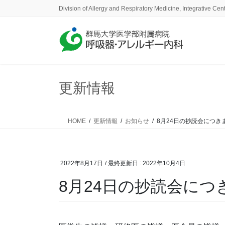
コ
ナ
Division of Allergy and Respiratory Medicine, Integrative Cen
ン
ビ
テ
ゲ
ン
ー
ツ
シ
に
ョ
移
ン
更新情報
動
に
移
動
HOME
更新情報
お知らせ
8月24日の抄読会につき
2022年8月17日
/ 最終更新日 :
2022年10月4日
8月24日の抄読会につ