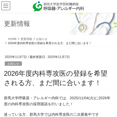
コ
ナ
ン
ビ
テ
ゲ
ン
ー
更新情報
ツ
シ
に
ョ
移
ン
HOME
更新情報
お知らせ
動
に
2026年度内科専攻医の登録を希望される方、まだ間に合います！
移
動
2025年11月7日
/ 最終更新日 :
2025年11月7日
お知らせ
2026年度内科専攻医の登録を希望
される方、まだ間に合います！
群馬大学呼吸器・アレルギー内科では、2025/11/04(火)に2026年
度の内科専攻医の採用面談を行いました！
迷っている方、群馬大学では内科専攻医の二次募集中です