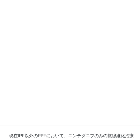
オンライン開催
ですので、医学生や研修医の皆さま
も、ぜひお気軽にご参加ください！
診療の合間に、最新の知見や興味深いトピックについ
て情報共有できましたら幸いです。
以下に、紹介予定の論文をご案内いたします。
＝＝＝＝＝＝ 9月24日（水）19：00〜 Microsoft
Teams形式＝＝＝＝＝＝
1.公立富岡総合病院 竹原 和孝先生
「FIBRONEER-ILD試験 PPFに対するネランドミラスト」
Maher TM, et al. Nerandomilast in Patients with Progressive
Pulmonary Fibrosis. N Engl J Med. 2025 May 19. DOI:
10.1056/NEJMoa2503643
現在IPF以外のPPFにおいて、ニンテダニブのみの抗線維化治療