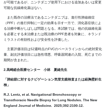
が可能であるが、ニンテダニブ使用下における追加あるいは変更
可能な抗線維化薬はない。
また既存の治療法であるニンテダニブは、進行性肺線維症
（PPF）の進行抑制に一定の効果を示す一方で、消化器症状によ
る治療中断がしばしば問題となる。本試験では、他の抗線維化薬
を必要とする未治療または既治療のPPF患者を対象に、ネランド
ミラストの有効性および安全性を評価した。
主要評価項目は52週時点のFVCのベースラインからの絶対変化
量、副次評価項目には急性増悪、呼吸器関連の入院、死亡までの
期間が含まれた。
2.高崎総合医療センター 小林 夏緒先生
「肺結節に対するナビゲーション気管支鏡検査または経胸壁針生
検」
R.J. Lentz, et al. Navigational Bronchoscopy or
Transthoracic Needle Biopsy for Lung Nodules. The New
England Journal of Medicine. 2025;392:2100-12.