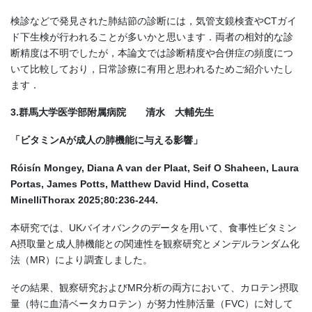
検診などで発見された肺結節の診断には，気管支鏡検査やCTガイ
ド下生検が行われることが多いかと思います．両者の相対的な診
断精度は不明でしたが，本論文では診断精度や合併症の頻度につ
いて比較しており，日常診療に有用と思われるためご紹介いたし
ます．
3.群馬大学医学部附属病院 清水 大輔先生
「ビタミンAが成人の肺機能に与える影響」
Róisín Mongey, Diana A van der Plaat, Seif O Shaheen, Laura
Portas, James Potts, Matthew David Hind, Cosetta
MinelliThorax 2025;80:236-244.
本研究では、UKバイオバンクのデータを用いて、食事性ビタミン
A摂取量と成人肺機能との関連性を観察研究とメンデルランダム化
法（MR）により調査しました。
その結果、観察研究およびMR分析の両方において、カロテン摂取
量（特に血清ベータカロテン）が努力性肺活量（FVC）に対して