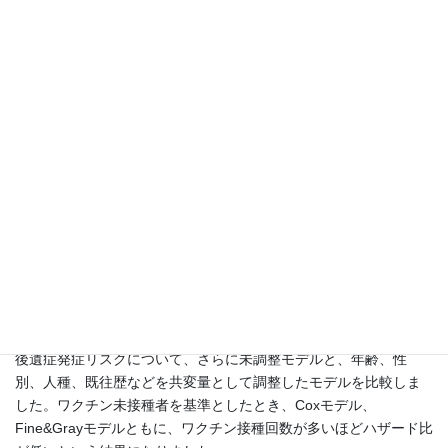
ました。後遺症の粗累積発生率と1年累積発生率の算出には
Kaplan–Meier法を用いました。
調査期間のなかでCOVID-19後遺症と診断されたのは対象者のうち
3.89%でした。平均年齢は76.3歳(うち女性58%, 男性42%)でし
た。今回ワクチン接種回数との関連を調査していますが、副次的
な発見として、以前COVIDにかかったことのある人や、認知症や
免疫疾患合併患者など、特定の慢性疾患をもつサブグループで後
遺症罹患率が高いという傾向がありました。
ワクチン接種回数によるサブグループでは、ワクチン未接種者で
5.6％、1回で3.59%、2回で3.82%、3回で3.26%、4回で2.73%の
発症率でした。
したがって、ワクチン未接種者に比べると、過去にワクチン接種
をしている人の方が後遺症発症率が低い傾向にあり、4回目以降で
は顕著でした。しかし1回接種、2回接種、3回接種では明らかな勾
配は認めませんでした。
後遺症発症リスクについて、さらに未調整モデルと、年齢、性
別、人種、既往歴などを共変量として調整したモデルを比較しま
した。ワクチン未接種者を基準としたとき、Coxモデル、
Fine&Grayモデルともに、ワクチン接種回数が多いほどハザード比