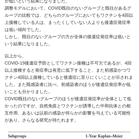
が低いという結果になりました。
調整モデルにおいて、COVID既往のないグループと既往があるグ
ループの比較では、どちらのグループにおいてもワクチンを4回以
上接種している人は、まったくしていない人よりも後遺症発症率
は低い傾向でした。
しかし、既往のないグループの方が全体の後遺症発症率は低いと
いう結果になりました。
以上から、
COVID-19後遺症予防としてワクチン接種は不可欠であるが、4回
以上接種すると発症率は有意に低下すること、また初感染かつワ
クチン4回以上接種していると後遺症に至りにくいことが示されま
した。また既感染者に比べ、初感染者のほうが後遺症発症率が低
いことも分かりました。
COVID既往のないグループのほうが後遺症発症率が全体として低
かったのですが、自然免疫とワクチンが誘導した中和抗体との相
互作用、あるいは以前の感染が何らかの影響を与えている可能性
があり、さらなる研究が待たれます。