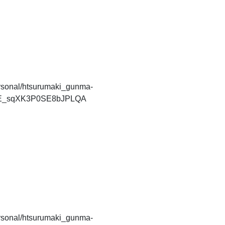
ersonal/htsurumaki_gunma-
LE_sqXK3P0SE8bJPLQA
ersonal/htsurumaki_gunma-