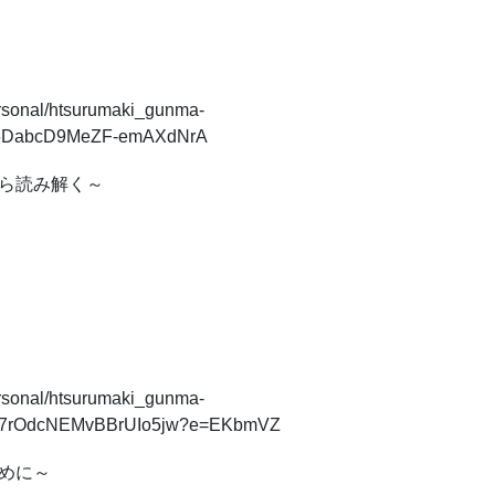
ersonal/htsurumaki_gunma-
5DabcD9MeZF-emAXdNrA
ら読み解く～
ersonal/htsurumaki_gunma-
D7rOdcNEMvBBrUIo5jw?e=EKbmVZ
めに～