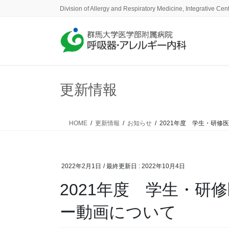
コ
ナ
Division of Allergy and Respiratory Medicine, Integrative Cen
ン
ビ
テ
ゲ
ン
ー
ツ
シ
に
ョ
移
ン
更新情報
動
に
移
動
HOME
更新情報
お知らせ
2021年度 学生・研
2022年2月1日
/ 最終更新日 :
2022年10月4日
2021年度 学生・研
ー動画について