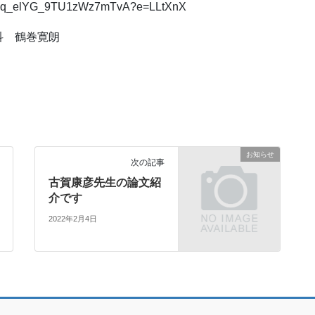
Qq_elYG_9TU1zWz7mTvA?e=LLtXnX
科 鶴巻寛朗
お知らせ
次の記事
古賀康彦先生の論文紹
介です
2022年2月4日