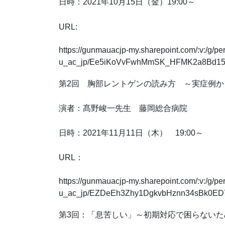
日時：2021年10月15日（金）19:00～
URL:
https://gunmauacjp-my.sharepoint.com/:v:/g/p
u_ac_jp/Ee5iKoVvFwhMmSK_HFMK2a8Bd1
第2回 胸部レントゲンの読み方 ～実症例か
演者：髙野峻一先生 藤岡総合病院
日時：2021年11月11日（木） 19:00～
URL：
https://gunmauacjp-my.sharepoint.com/:v:/g/p
u_ac_jp/EZDeEh3Zhy1DgkvbHznn34sBk0E
第3回：「息苦しい」～初期対応で困らないた