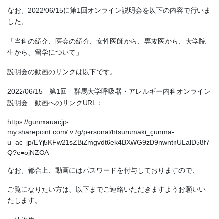
なお、2022/06/15に第1回オンライン説明会を以下の内容で行いま
した。
「当科の紹介、医会の紹介、女性医師から、専攻医から、大学院
生から、留学について」
説明会の動画のリンクは以下です。
2022/06/15 第1回 群馬大学呼吸器・アレルギー内科オンライン
説明会 動画へのリンクURL：
https://gunmauacjp-
my.sharepoint.com/:v:/g/personal/htsurumaki_gunma-
u_ac_jp/EYj5KFw21sZBiZmgvdt6ek4BXWG9zD9nwntnULalD58f7
Q?e=ojNZOA
なお、都合上、動画にはパスワードを付与しておりますので、
ご覧になりたい方は、以下までご連絡いただきますようお願いい
たします。