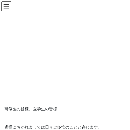
コ
ナ
ン
ビ
テ
ゲ
ン
ー
更新情報
ツ
シ
に
ョ
移
ン
HOME
更新情報
お知らせ
動
に
第2回 呼吸器・アレルギー内科 オンライン説明会のお知らせ
移
動
2022年7月20日
/ 最終更新日 :
2022年10月4日
お知らせ
第2回 呼吸器・アレルギー内科
オンライン説明会のお知らせ
研修医の皆様、医学生の皆様
皆様におかれましては日々ご多忙のことと存じます。