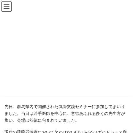
コ
ナ
ン
ビ
テ
ゲ
ン
ー
更新情報
ツ
シ
に
ョ
移
ン
HOME
更新情報
お知らせ
気管支鏡セミナーに参加してきました！
動
に
移
動
2025年12月28日
/ 最終更新日 :
2025年12月28日
お知らせ
気管支鏡セミナーに参加してきま
した！
先日、群馬県内で開催された気管支鏡セミナーに参加してまいり
ました。当日は若手医師を中心に、意欲あふれる多くの先生方が
集い、会場は熱気に包まれていました。
現代の呼吸器診療において欠かせないEBUS-GS（ガイドシース併