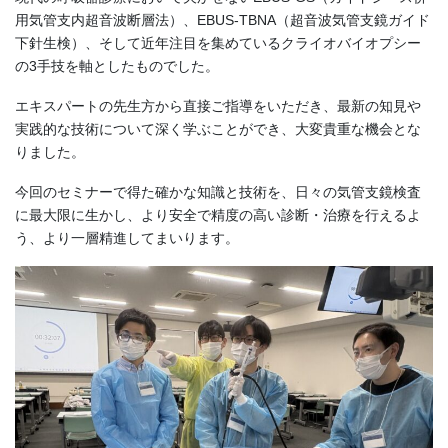
用気管支内超音波断層法）、EBUS-TBNA（超音波気管支鏡ガイド
下針生検）、そして近年注目を集めているクライオバイオプシー
の3手技を軸としたものでした。
エキスパートの先生方から直接ご指導をいただき、最新の知見や
実践的な技術について深く学ぶことができ、大変貴重な機会とな
りました。
今回のセミナーで得た確かな知識と技術を、日々の気管支鏡検査
に最大限に生かし、より安全で精度の高い診断・治療を行えるよ
う、より一層精進してまいります。